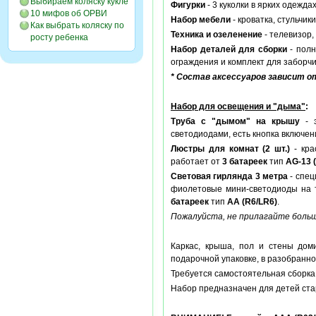
Выбираем коляску кукле
Фигурки
- 3 куколки в ярких одежда
10 мифов об ОРВИ
Набор мебели
- кроватка, стульчики
Как выбрать коляску по
Техника и озеленение
- телевизор,
росту ребенка
Набор деталей для сборки
- полн
ограждения и комплект для заборчи
* Состав аксессуаров зависит 
Набор для освещения и "дыма"
:
Труба с "дымом" на крышу
- э
светодиодами, есть кнопка включен
Люстры для комнат (2 шт.)
- кра
работает от
3 батареек
тип
AG-13 
Световая гирлянда 3 метра
- спец
фиолетовые мини-светодиоды на т
батареек
тип
AA (R6/LR6)
.
Пожалуйста, не прилагайте больш
Каркас, крыша, пол и стены дом
подарочной упаковке, в разобранно
Требуется самостоятельная сборка,
Набор предназначен для детей стар