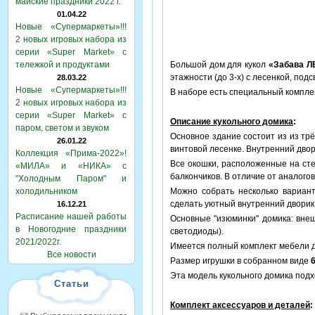
майские праздники 2022 г.
01.04.22
Новые «Супермаркеты»!!!
2 новых игровых набора из
серии «Super Market» с
тележкой и продуктами
Большой дом для кукол
«Забава Л
этажности (до 3-х) с лесенкой, под
28.03.22
Новые «Супермаркеты»!!!
В наборе есть специальный компле
2 новых игровых набора из
серии «Super Market» с
Описание кукольного домика
:
паром, светом и звуком
Основное здание состоит из из трё
26.01.22
винтовой лесенке. Внутренний дво
Коллекция «Прима-2022»!
Все окошки, расположенные на ст
«МИЛА» и «НИКА» с
балкончиков. В отличие от аналог
"Холодным Паром" и
холодильником
Можно собрать несколько вариант
сделать уютный внутренний дворик 
16.12.21
Расписание нашей работы
Основные "изюминки" домика: внеш
в Новогодние праздники
светодиоды).
2021/2022г.
Имеется полный комплект мебели дл
Все новости
Размер игрушки в собранном виде
Эта модель кукольного домика подх
Статьи
Комплект аксессуаров и деталей
: