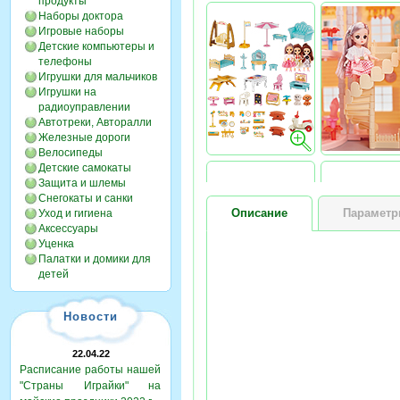
продукты
Наборы доктора
Игровые наборы
Детские компьютеры и
телефоны
Игрушки для мальчиков
Игрушки на
радиоуправлении
Автотреки, Авторалли
Железные дороги
Велосипеды
Детские самокаты
Защита и шлемы
Снегокаты и санки
Описание
Парамет
Уход и гигиена
Аксессуары
Уценка
Палатки и домики для
детей
Новости
22.04.22
Расписание работы нашей
"Страны Играйки" на