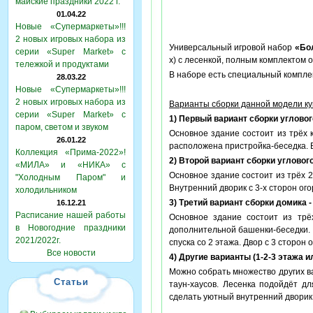
майские праздники 2022 г.
01.04.22
Новые «Супермаркеты»!!!
2 новых игровых набора из
Универсальный игровой набор
«Бо
серии «Super Market» с
х) с лесенкой, полным комплектом о
тележкой и продуктами
В наборе есть специальный компле
28.03.22
Новые «Супермаркеты»!!!
2 новых игровых набора из
Варианты сборки данной модели ку
серии «Super Market» с
1) Первый вариант сборки угловог
паром, светом и звуком
Основное здание состоит из трёх 
26.01.22
расположена пристройка-беседка. 
Коллекция «Прима-2022»!
2) Второй вариант сборки углового
«МИЛА» и «НИКА» с
Основное здание состоит из трёх 2
"Холодным Паром" и
Внутренний дворик с 3-х сторон ог
холодильником
3) Третий вариант сборки домика -
16.12.21
Расписание нашей работы
Основное здание состоит из трё
в Новогодние праздники
дополнительной башенки-беседки. 
2021/2022г.
спуска со 2 этажа. Двор с 3 сторон
Все новости
4) Другие варианты (1-2-3 этажа и
Можно собрать множество других ва
Статьи
таун-хаусов. Лесенка подойдёт дл
сделать уютный внутренний дворик