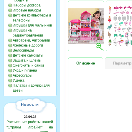
продукты
Наборы доктора
Игровые наборы
Детские компьютеры и
телефоны
Игрушки для мальчиков
Игрушки на
радиоуправлении
Автотреки, Авторалли
Железные дороги
Велосипеды
Детские самокаты
Защита и шлемы
Описание
Парамет
Снегокаты и санки
Уход и гигиена
Аксессуары
Уценка
Палатки и домики для
детей
Новости
22.04.22
Расписание работы нашей
"Страны Играйки" на