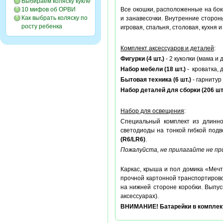
Выбираем коляску кукле
10 мифов об ОРВИ
Все окошки, расположенные на бок
Как выбрать коляску по
и занавесочки. Внутренние сторон
росту ребенка
игровая, спальня, столовая, кухня и
Комплект аксессуаров и деталей
:
Фигурки (4 шт.)
- 2 куколки (мама и 
Набор мебели (18 шт.)
- кроватка, 
Бытовая техника (6 шт.)
- гарнитур
Набор деталей для сборки (206 шт
Набор для освещения
:
Специальный комплект из длинн
светодиоды на тонкой гибкой под
(R6/LR6)
.
Пожалуйста, не прилагайте не пр
Каркас, крыша и пол домика «Мечт
прочной картонной транспортирово
на нижней стороне коробки. Выпус
аксессуарах).
ВНИМАНИЕ! Батарейки в комплект