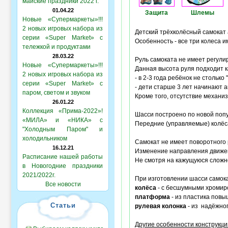
майские праздники 2022 г.
01.04.22
Защита
Шлемы
Новые «Супермаркеты»!!!
2 новых игровых набора из
Детский трёхколёсный самокат
серии «Super Market» с
Особенность - все три колеса
тележкой и продуктами
28.03.22
Руль самоката не имеет регули
Новые «Супермаркеты»!!!
Данная высота руля подходит к
2 новых игровых набора из
- в 2-3 года ребёнок не столько
серии «Super Market» с
- дети старше 3 лет начинают 
паром, светом и звуком
Кроме того, отсутствие механи
26.01.22
Коллекция «Прима-2022»!
Шасси построено по новой попу
«МИЛА» и «НИКА» с
Передние (управляемые) колё
"Холодным Паром" и
холодильником
Самокат не имеет поворотного 
16.12.21
Изменение направления движе
Расписание нашей работы
Не смотря на кажущуюся сложно
в Новогодние праздники
2021/2022г.
При изготовлении шасси самок
Все новости
колёса
- с бесшумными хромир
платформа
- из пластика повы
Статьи
рулевая колонка
- из надёжног
Другие особенности конструкци