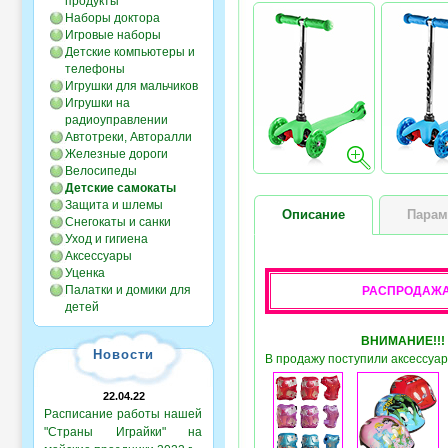
продукты
Наборы доктора
Игровые наборы
Детские компьютеры и
телефоны
Игрушки для мальчиков
Игрушки на
радиоуправлении
Автотреки, Авторалли
Железные дороги
Велосипеды
Детские самокаты
Защита и шлемы
Описание
Парам
Снегокаты и санки
Уход и гигиена
Аксессуары
Уценка
Палатки и домики для
РАСПРОДАЖ
детей
ВНИМАНИЕ!!!
Новости
В продажу поступили аксессуар
22.04.22
Расписание работы нашей
"Страны Играйки" на