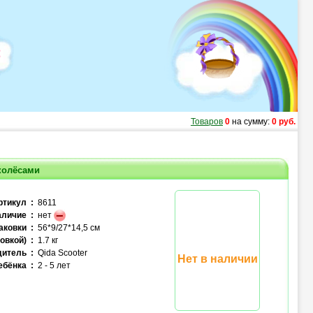
Товаров
0
на сумму:
0 руб.
колёсами
ртикул :
8611
личие :
нет
аковки :
56*9/27*14,5 см
овкой) :
1.7 кг
итель :
Qida Scooter
Нет в наличии
ебёнка :
2 - 5 лет