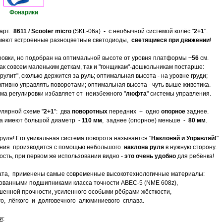
Фонарики
 арт.
8611 / Scooter micro
(SKL-06a)
-
с необычной системой колёс "
2+1
".
 имеют встроенные разноцветные светодиоды,
светящиеся при движении
!
ровки, но подобран на оптимальной высоте от уровня платформы ~
56
см.
ак совсем маленьким деткам, так и "гонщикам"-дошкольникам постарше:
 "рулит", сколько держится за руль; оптимальная высота - на уровне груди;
активно управлять поворотами; оптимальная высота - чуть выше животика.
зма регулировки избавляет от неизбежного "
люфта
" системы управления.
лярной схеме "
2+1
": два
поворотных
передних + одно
опорное
заднее.
са имеют большой диаметр -
110 мм
, заднее (опорное) меньше -
80 мм
.
руля! Его уникальная система поворота называется "
Наклоняй и Управляй!
"
ния производится с помощью небольшого
наклона руля
в нужную сторону.
сть, при первом же использовании видно -
это очень удобно
для ребёнка!
ата, применены самые современные высокотехнологичные материалы:
ованными подшипниками класса точности ABEC-5 (NME 608z),
шенной прочности, усиленного особыми рёбрами жёсткости,
о, лёгкого и долговечного алюминиевого сплава.
и
: