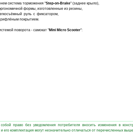
енем система торможения "
Step-on-Brake
" (заднее крыло),
эргономичной формы, изготовленные из резины,
легкосъёмный руль с фиксатором,
м рифлёным покрытием.
стемой поворота - самокат "
Mini Micro Scooter
":
 собой право без уведомления потребителя вносить изменения в конст
 и его комплектация могут незначительно отличаться от перечисленных выш