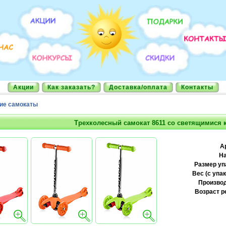
Акции
Как заказать?
Доставка/оплата
Контакты
ие самокаты
Трехколесный самокат 8611 со светящимися 
А
На
Размер уп
Вес (с упак
Производ
Возраст р