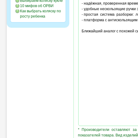
Выбираем коляску кукле
- надёжная, проверенная врем
10 мифов об ОРВИ
- удобные нескользящие ручки 
Как выбрать коляску по
- простая система разборки: 
росту ребенка
- платформа с антискользящи
Ближайший аналог с похожей си
* Производители оставляют за
показателей товара. Вид изделий