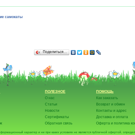
ие самокаты
Поделиться…
Н
ПОЛЕЗНОЕ
ПОМОЩЬ
О нас
Как заказать
Статьи
Возврат и обмен
Новости
Контакты и адрес
Сертификаты
Доставка и оплата
аж
Обратная связь
Оферта и политика к
нформационный характер и ни при каких условиях не является публичной офертой, опред