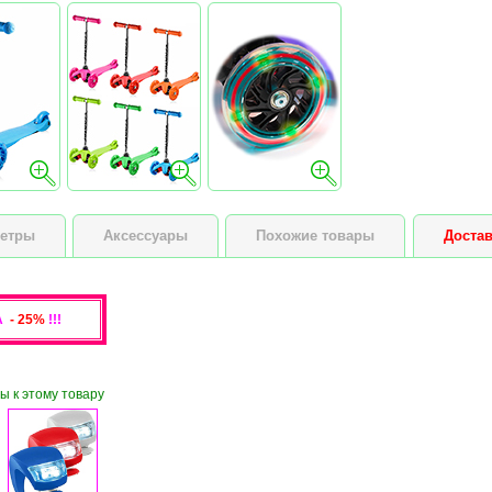
етры
Аксессуары
Похожие товары
Достав
А
- 25%
!!!
ы к этому товару