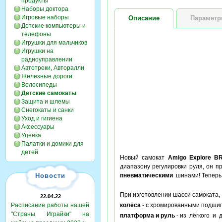
продукты
Наборы доктора
Игровые наборы
Описание
Парамет
Детские компьютеры и
телефоны
Игрушки для мальчиков
Игрушки на
радиоуправлении
Автотреки, Авторалли
Железные дороги
Велосипеды
Детские самокаты
Защита и шлемы
Снегокаты и санки
Уход и гигиена
Аксессуары
Уценка
Палатки и домики для
детей
Новый самокат
Amigo Explore 
диапазону регулировки руля, он п
Новости
пневматическими
шинами! Теперь 
При изготовлении шасси самоката
22.04.22
Расписание работы нашей
колёса
- с хромированными подшипн
"Страны Играйки" на
платформа и руль
- из лёгкого и 