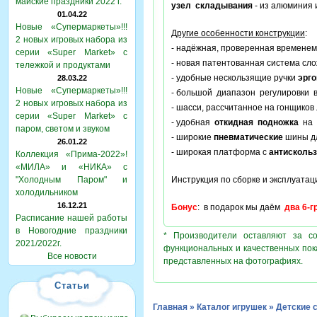
майские праздники 2022 г.
узел складывания
- из алюминия 
01.04.22
Новые «Супермаркеты»!!!
Другие особенности конструкции
:
2 новых игровых набора из
- надёжная, проверенная временем
серии «Super Market» с
- новая патентованная система сл
тележкой и продуктами
- удобные нескользящие ручки
эрг
28.03.22
Новые «Супермаркеты»!!!
- большой диапазон регулировки 
2 новых игровых набора из
- шасси, рассчитанное на гонщиков
серии «Super Market» с
- удобная
откидная подножка
на 
паром, светом и звуком
- широкие
пневматические
шины дл
26.01.22
- широкая платформа с
антисколь
Коллекция «Прима-2022»!
«МИЛА» и «НИКА» с
"Холодным Паром" и
Инструкция по сборке и эксплуатац
холодильником
16.12.21
Бонус
: в подарок мы даём
два 6-
Расписание нашей работы
в Новогодние праздники
* Производители оставляют за с
2021/2022г.
функциональных и качественных пок
Все новости
представленных на фотографиях.
Статьи
Главная
»
Каталог игрушек
»
Детские 