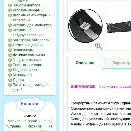
продукты
Наборы доктора
Игровые наборы
Детские компьютеры и
телефоны
Игрушки для мальчиков
Игрушки на
радиоуправлении
Автотреки, Авторалли
Железные дороги
Велосипеды
Детские самокаты
Защита и шлемы
Описание
Парамет
Снегокаты и санки
Уход и гигиена
Аксессуары
Уценка
Палатки и домики для
ВНИМАНИЕ!!!
Поступил в продажу 
детей
Комфортный самокат
Amigo Explo
Новости
Оснащён инновационной патентова
Имеет дополнительную комплектац
22.04.22
Благодаря уникальной конструкции
Расписание работы нашей
А новый модный дизайн шасси "
На
"Страны Играйки" на