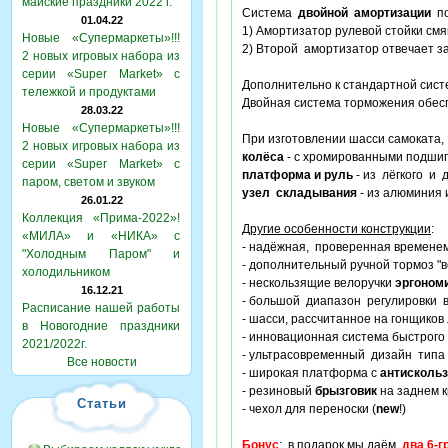
майские праздники 2022 г.
Система
двойной амортизации
по
01.04.22
1) Амортизатор рулевой стойки см
Новые «Супермаркеты»!!!
2) Второй амортизатор отвечает з
2 новых игровых набора из
серии «Super Market» с
Дополнительно к стандартной сист
тележкой и продуктами
Двойная система торможения обесп
28.03.22
Новые «Супермаркеты»!!!
При изготовлении шасси самоката
2 новых игровых набора из
колёса
- с хромированными подшипн
серии «Super Market» с
платформа и руль
- из лёгкого и 
паром, светом и звуком
узел складывания
- из алюминия 
26.01.22
Коллекция «Прима-2022»!
Другие особенности конструкции
:
«МИЛА» и «НИКА» с
- надёжная, проверенная времене
"Холодным Паром" и
- дополнительный ручной тормоз "в
холодильником
- нескользящие велоручки
эргоном
16.12.21
- большой диапазон регулировки 
Расписание нашей работы
- шасси, рассчитанное на гонщиков
в Новогодние праздники
- инновационная система быстрог
2021/2022г.
- ультрасовременный дизайн типа
Все новости
- широкая платформа с
антисколь
- резиновый
брызговик
на заднем к
Статьи
- чехол для переноски (
new
!)
Бонус
: в подарок мы даём
два 6-