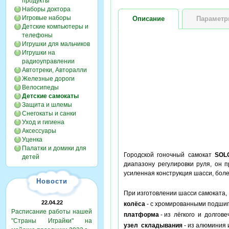
продукты
Наборы доктора
Игровые наборы
Описание
Парамет
Детские компьютеры и
телефоны
Игрушки для мальчиков
Игрушки на
радиоуправлении
Автотреки, Авторалли
Железные дороги
Велосипеды
Детские самокаты
Защита и шлемы
Снегокаты и санки
Уход и гигиена
Аксессуары
Уценка
Палатки и домики для
Городской гоночный самокат
SOLO
детей
диапазону регулировки руля, он п
усиленная конструкция шасси, бол
Новости
При изготовлении шасси самоката
22.04.22
колёса
- с хромированными подшипн
Расписание работы нашей
платформа
- из лёгкого и долгов
"Страны Играйки" на
узел складывания
- из алюминия 