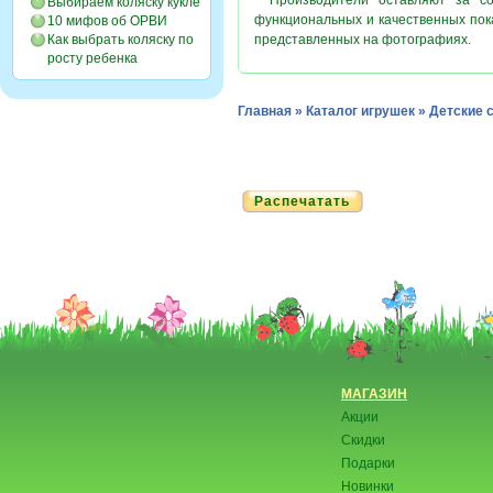
* Производители оставляют за с
Выбираем коляску кукле
функциональных и качественных пок
10 мифов об ОРВИ
Как выбрать коляску по
представленных на фотографиях.
росту ребенка
Главная
»
Каталог игрушек
»
Детские 
Распечатать
МАГАЗИН
Акции
Скидки
Подарки
Новинки