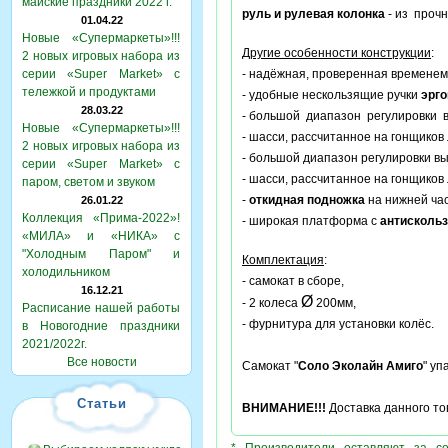
майские праздники 2022 г.
руль и рулевая колонка
- из прочн
01.04.22
Новые «Супермаркеты»!!!
Другие особенности конструкции
:
2 новых игровых набора из
серии «Super Market» с
- надёжная, проверенная временем
тележкой и продуктами
- удобные нескользящие ручки
эрг
28.03.22
- большой диапазон регулировки 
Новые «Супермаркеты»!!!
- шасси, рассчитанное на гонщиков
2 новых игровых набора из
- большой диапазон регулировки в
серии «Super Market» с
- шасси, рассчитанное на гонщиков
паром, светом и звуком
-
откидная подножка
на нижней ча
26.01.22
Коллекция «Прима-2022»!
- широкая платформа с
антисколь
«МИЛА» и «НИКА» с
"Холодным Паром" и
Комплектация
:
холодильником
- самокат в сборе,
16.12.21
Ø
- 2 колеса
200мм,
Расписание нашей работы
- фурнитура для установки колёс.
в Новогодние праздники
2021/2022г.
Все новости
Самокат "
Соло Эколайн Амиго
" уп
Статьи
ВНИМАНИЕ!!!
Доставка данного то