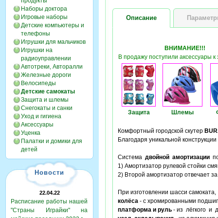
продукты
Наборы доктора
Игровые наборы
Описание
Парамет
Детские компьютеры и
телефоны
Игрушки для мальчиков
ВНИМАНИЕ!!!
Игрушки на
В продажу поступили аксессуары к 
радиоуправлении
Автотреки, Авторалли
Железные дороги
Велосипеды
Детские самокаты
Защита и шлемы
Снегокаты и санки
Защита
Шлемы
Уход и гигиена
Аксессуары
Комфортный городской скутер
BURA
Уценка
Благодаря уникальной конструкции
Палатки и домики для
детей
Система
двойной амортизации
по
1) Амортизатор рулевой стойки см
Новости
2) Второй амортизатор отвечает з
При изготовлении шасси самоката
22.04.22
колёса
- с хромированными подшипн
Расписание работы нашей
платформа и руль
- из лёгкого и 
"Страны Играйки" на