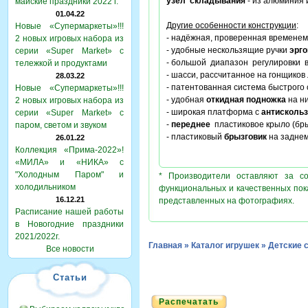
узел складывания
- из алюминия 
майские праздники 2022 г.
01.04.22
Другие особенности конструкции
:
Новые «Супермаркеты»!!!
- надёжная, проверенная временем
2 новых игровых набора из
- удобные нескользящие ручки
эрг
серии «Super Market» с
- большой диапазон регулировки 
тележкой и продуктами
- шасси, рассчитанное на гонщиков
28.03.22
- патентованная система быстрог
Новые «Супермаркеты»!!!
- удобная
откидная подножка
на н
2 новых игровых набора из
- широкая платформа с
антисколь
серии «Super Market» с
-
переднее
пластиковое крыло (бры
паром, светом и звуком
- пластиковый
брызговик
на заднем
26.01.22
Коллекция «Прима-2022»!
«МИЛА» и «НИКА» с
"Холодным Паром" и
* Производители оставляют за с
холодильником
функциональных и качественных пок
16.12.21
представленных на фотографиях.
Расписание нашей работы
в Новогодние праздники
2021/2022г.
Главная
»
Каталог игрушек
»
Детские 
Все новости
Статьи
Распечатать