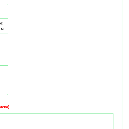
ес
 кг
иска)