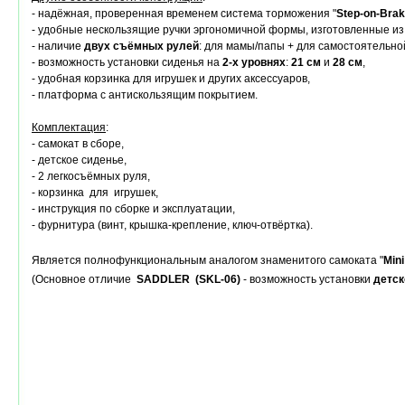
- надёжная, проверенная временем система торможения "
Step-on-Bra
- удобные нескользящие ручки эргономичной формы, изготовленные из
- наличие
двух съёмных рулей
: для мамы/папы + для самостоятельно
- возможность установки сиденья на
2-х уровнях
:
21 см
и
28 см
,
- удобная корзинка для игрушек и других аксессуаров,
- платформа с антискользящим покрытием.
Комплектация
:
- самокат в сборе,
- детское сиденье,
- 2 легкосъёмных руля,
- корзинка для игрушек,
- инструкция по сборке и эксплуатации,
- фурнитура (винт, крышка-крепление, ключ-отвёртка).
Является полнофункциональным аналогом знаменитого самоката "
Mini
(Основное отличие
SADDLER (SKL-06)
- возможность установки
детск