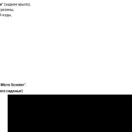
ke
" (заднее крыло),
 резины,
й езды,
 Micro Scooter
".
ого сиденья
!)