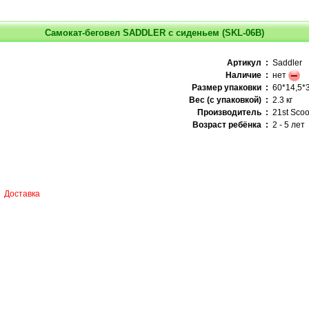
Самокат-беговел SADDLER с сиденьем (SKL-06B)
Артикул :
Saddler
Наличие :
нет
Размер упаковки :
60*14,5*3
Вес (с упаковкой) :
2.3 кг
Производитель :
21st Scoo
Возраст ребёнка :
2 - 5 лет
Доставка