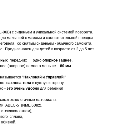
-06B) с сиденьем и уникальной системой поворота.
 для малышей с мамами и самостоятельной поездки.
еговела, со снятым сиденьем - обычного самоката.
 Предназначен для детей в возрасте от 2 до 5 лет.
тных
передних + одно
опорное
заднее.
днее (опорное) немного меньше -
80 мм
.
 называется "
Наклоняй и Управляй!
"
ого
наклона тела
в нужную сторону.
но -
это очень удобно
для ребёнка!
сокотехнологичные материалы:
ти ABEC-5 (NME 608z),
 стекловолокном),
вого сплава,
 обивкой,
.