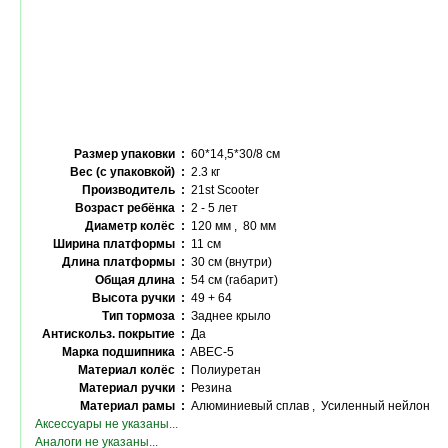
Размер упаковки :
60*14,5*30/8 см
Вес (с упаковкой) :
2.3 кг
Производитель :
21st Scooter
Возраст ребёнка :
2 - 5 лет
Диаметр колёс :
120 мм , 80 мм
Ширина платформы :
11 см
Длина платформы :
30 см (внутри)
Общая длина :
54 см (габарит)
Высота ручки :
49 + 64
Тип тормоза :
Заднее крыло
Антискольз. покрытие :
Да
Марка подшипника :
ABEC-5
Материал колёс :
Полиуретан
Материал ручки :
Резина
Материал рамы :
Алюминиевый сплав , Усиленный нейлон
Аксессуары не указаны...
Аналоги не указаны...