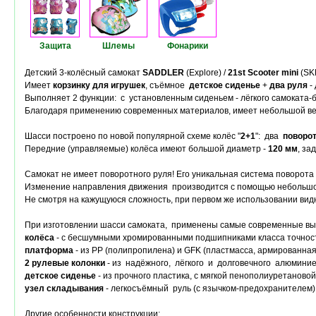
Защита
Шлемы
Фонарики
Детский 3-колёсный самокат
SADDLER
(Explore) /
21st Scooter mini
(SKL
Имеет
корзинку для игрушек
, съёмное
детское сиденье
+
два руля
-
Выполняет 2 функции: с установленным сиденьем - лёгкого самоката-б
Благодаря применению современных материалов, имеет небольшой вес.
Шасси построено по новой популярной схеме колёс "
2+1
": два
поворо
Передние (управляемые) колёса имеют большой диаметр -
120 мм
, за
Самокат не имеет поворотного руля! Его уникальная система поворота
Изменение направления движения производится с помощью небольш
Не смотря на кажущуюся сложность, при первом же использовании вид
При изготовлении шасси самоката, применены самые современные вы
колёса
- с бесшумными хромированными подшипниками класса точнос
платформа
- из PP (полипропилена) и GFK (пластмасса, армированная
2 рулевые колонки
- из надёжного, лёгкого и долговечного алюминие
детское сиденье
- из прочного пластика, с мягкой пенополиуретановой
узел складывания
- легкосъёмный руль (с язычком-предохранителем)
Другие особенности конструкции
: