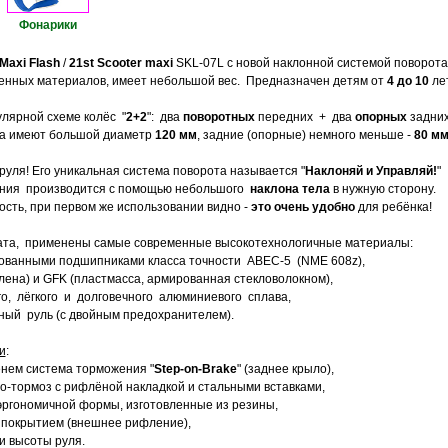
Фонарики
Maxi Flash
/
21st Scooter maxi
SKL-07L с новой наклонной системой поворота
нных материалов, имеет небольшой вес. Предназначен детям от
4 до 10
лет
лярной схеме колёс "
2+2
": два
поворотных
передних + два
опорных
задних
са имеют большой диаметр
120 мм
, задние (опорные) немного меньше -
80 м
руля! Его уникальная система поворота называется "
Наклоняй и Управляй!
"
ния производится с помощью небольшого
наклона тела
в нужную сторону.
сть, при первом же использовании видно -
это очень удобно
для ребёнка!
ата, применены самые современные высокотехнологичные материалы:
ованными подшипниками класса точности ABEC-5 (NME 608z),
лена) и GFK (пластмасса, армированная стекловолокном),
о, лёгкого и долговечного алюминиевого сплава,
ный руль (с двойным предохранителем).
и
:
енем система торможения "
Step-on-Brake
" (заднее крыло),
о-тормоз с рифлёной накладкой и стальными вставками,
эргономичной формы, изготовленные из резины,
 покрытием (внешнее рифление),
и высоты руля.