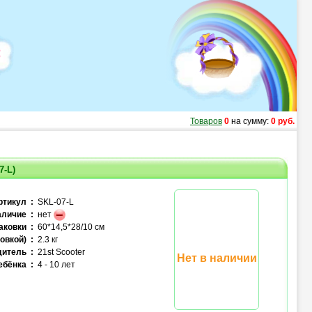
Товаров
0
на сумму:
0 руб.
7-L)
ртикул :
SKL-07-L
личие :
нет
аковки :
60*14,5*28/10 см
овкой) :
2.3 кг
итель :
21st Scooter
Нет в наличии
ебёнка :
4 - 10 лет