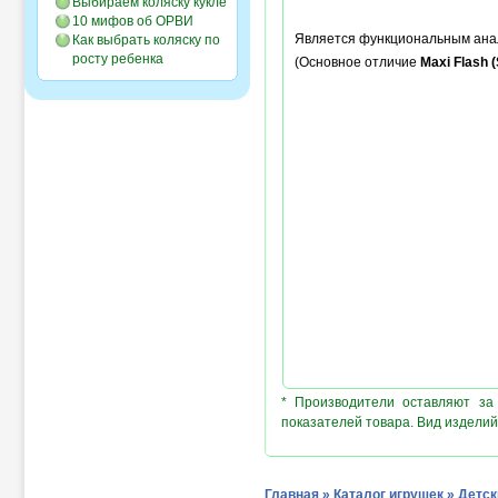
Выбираем коляску кукле
10 мифов об ОРВИ
Является функциональным анал
Как выбрать коляску по
росту ребенка
(Основное отличие
Maxi Flash 
* Производители оставляют за
показателей товара. Вид изделий
Главная
»
Каталог игрушек
»
Детск