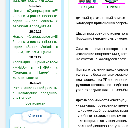
майские праздники 2022 г.
01.04.22
Защита
Шлемы
Новые «Супермаркеты»!!!
2 новых игровых набора из
Детский трёхколёсный самокат
серии «Super Market» с
Благодаря применению совреме
тележкой и продуктами
28.03.22
Шасси построено по новой попу
Новые «Супермаркеты»!!!
Передние (управляемые) колё
2 новых игровых набора из
серии «Super Market» с
Самокат не имеет поворотного 
паром, светом и звуком
Изменение направления движе
26.01.22
Не смотря на кажущуюся сложно
Коллекция «Прима-2022»!
«МИЛА» и «НИКА» с
При изготовлении шасси самок
"Холодным Паром" и
колёса
- с бесшумными хромир
холодильником
платформа
- из PP (полипропи
16.12.21
рулевая колонка
- из надёжног
Расписание нашей работы
узел складывания
- легкосъём
в Новогодние праздники
2021/2022г.
Другие особенности конструкци
Все новости
- надёжная, проверенная врем
- широкое удобное заднее крыл
Статьи
- удобные нескользящие ручки 
- платформа с антискользящим
- большой диапазон регулировк