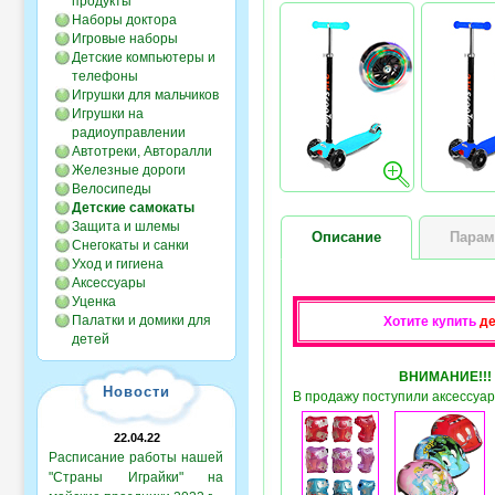
продукты
Наборы доктора
Игровые наборы
Детские компьютеры и
телефоны
Игрушки для мальчиков
Игрушки на
радиоуправлении
Автотреки, Авторалли
Железные дороги
Велосипеды
Детские самокаты
Защита и шлемы
Описание
Парам
Снегокаты и санки
Уход и гигиена
Аксессуары
Уценка
Палатки и домики для
Хотите купить
д
детей
ВНИМАНИЕ!!!
Новости
В продажу поступили аксессуар
22.04.22
Расписание работы нашей
"Страны Играйки" на