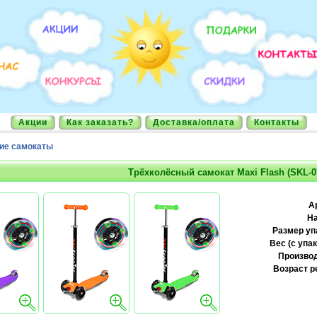
Акции
Как заказать?
Доставка/оплата
Контакты
ие самокаты
Трёхколёсный самокат Maxi Flash (SKL-0
А
На
Размер уп
Вес (с упак
Производ
Возраст р