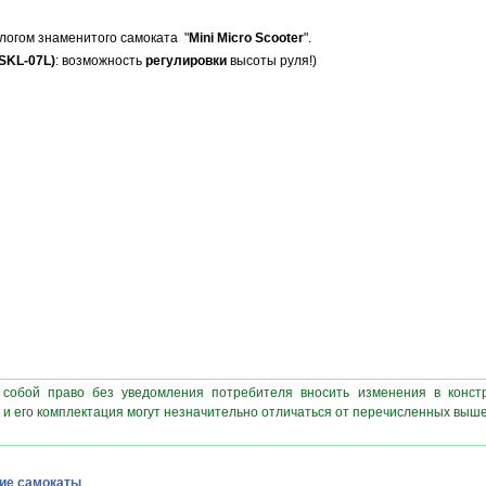
огом знаменитого самоката "
Mini Micro Scooter
".
(SKL-07L)
: возможность
регулировки
высоты руля!)
 собой право без уведомления потребителя вносить изменения в конст
 и его комплектация могут незначительно отличаться от перечисленных выш
ие самокаты