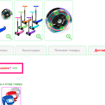
етры
Аксессуары
Похожие товары
Достав
ешевле
?
>>>
ы к этому товару