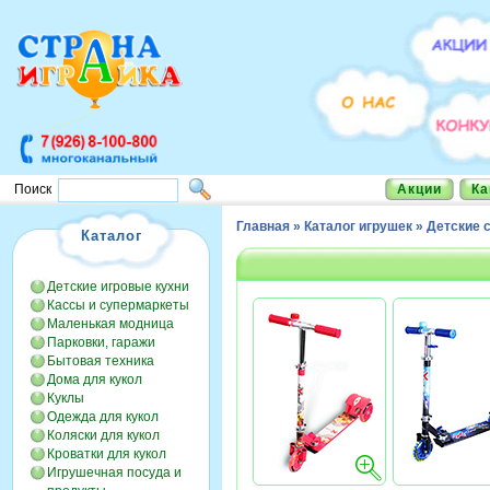
Акции
Ка
Поиск
Главная
»
Каталог игрушек
»
Детские 
Каталог
Детские игровые кухни
Кассы и супермаркеты
Маленькая модница
Парковки, гаражи
Бытовая техника
Дома для кукол
Куклы
Одежда для кукол
Коляски для кукол
Кроватки для кукол
Игрушечная посуда и