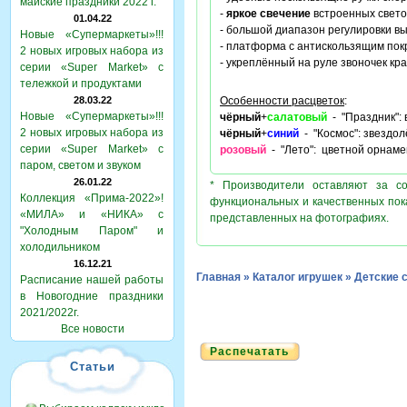
майские праздники 2022 г.
-
яркое свечение
встроенных свето
01.04.22
- большой диапазон регулировки вы
Новые «Супермаркеты»!!!
- платформа с антискользящим пок
2 новых игровых набора из
- укреплённый на руле звоночек кр
серии «Super Market» с
тележкой и продуктами
28.03.22
Особенности расцветок
:
Новые «Супермаркеты»!!!
чёрный
+
салатовый
- "Праздник":
2 новых игровых набора из
чёрный
+
синий
- "Космос": звездол
серии «Super Market» с
розовый
- "Лето": цветной орнаме
паром, светом и звуком
26.01.22
* Производители оставляют за с
Коллекция «Прима-2022»!
функциональных и качественных пок
«МИЛА» и «НИКА» с
представленных на фотографиях.
"Холодным Паром" и
холодильником
16.12.21
Главная
»
Каталог игрушек
»
Детские 
Расписание нашей работы
в Новогодние праздники
2021/2022г.
Все новости
Распечатать
Статьи