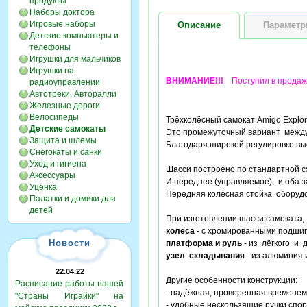
продукты
Наборы доктора
Игровые наборы
Описание
Парамет
Детские компьютеры и
телефоны
Игрушки для мальчиков
Игрушки на
ВНИМАНИЕ!!!
Поступил в продажу 
радиоуправлении
Автотреки, Авторалли
Железные дороги
Велосипеды
Трёхколёсный самокат Amigo Explor
Детские самокаты
Это промежуточный вариант между 
Защита и шлемы
Благодаря широкой регулировке выс
Снегокаты и санки
Уход и гигиена
Шасси построено по стандартной сх
Аксессуары
И переднее (управляемое), и оба 
Уценка
Передняя колёсная стойка обору
Палатки и домики для
детей
При изготовлении шасси самоката
колёса
- с хромированными подшипн
Новости
платформа и руль
- из лёгкого и 
узел складывания
- из алюминия 
22.04.22
Другие особенности конструкции
:
Расписание работы нашей
- надёжная, проверенная временем
"Страны Играйки" на
- удобные нескользящие ручки спо