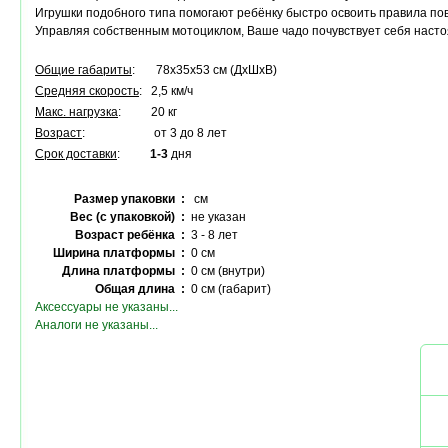
Игрушки подобного типа помогают ребёнку быстро освоить правила по
Управляя собственным мотоциклом, Ваше чадо почувствует себя настоя
Общие габариты
: 78х35х53 см (ДхШхВ)
Средняя скорость
: 2,5 км/ч
Макс. нагрузка
: 20 кг
Возраст
: от 3 до 8 лет
Срок доставки
:
1-3
дня
Размер упаковки :
см
Вес (с упаковкой) :
не указан
Возраст ребёнка :
3 - 8 лет
Ширина платформы :
0 см
Длина платформы :
0 см (внутри)
Общая длина :
0 см (габарит)
Аксессуары не указаны...
Аналоги не указаны...