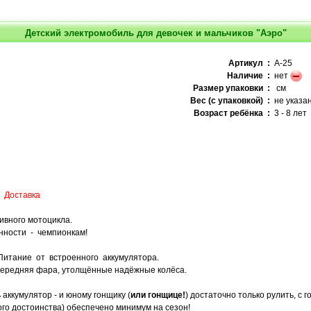
Детский электромобиль для девочек и мальчиков "Аэро"
Артикул :
A-25
Наличие :
нет
Размер упаковки :
см
Вес (с упаковкой) :
не указа
Возраст ребёнка :
3 - 8 лет
Доставка
ивного мотоцикла.
нности - чемпионкам!
Питание от встроенного аккумулятора.
 передняя фара, утолщённые надёжные колёса.
аккумулятор - и юному гонщику (
или гонщице!
) достаточно только рулить, с 
го достоинства) обеспечено минимум на сезон!