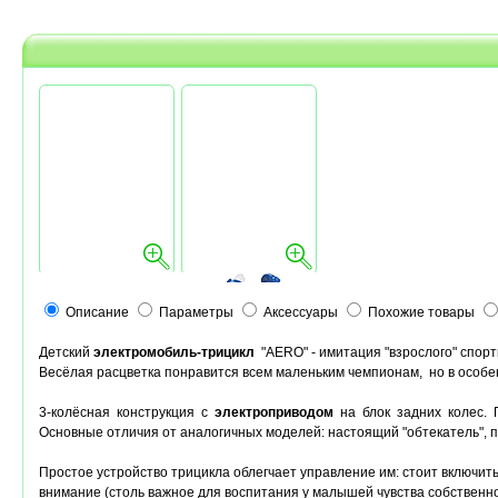
Описание
Параметры
Аксессуары
Похожие товары
Детский
электромобиль-трицикл
"AERO" - имитация "взрослого" спорт
Весёлая расцветка понравится всем маленьким чемпионам, но в особе
3-колёсная конструкция с
электроприводом
на блок задних колес. 
Основные отличия от аналогичных моделей: настоящий "обтекатель",
Простое устройство трицикла облегчает управление им: стоит включить 
внимание (столь важное для воспитания у малышей чувства собственно