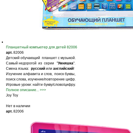
Планшетный компьютер для детей 82006
арт.
82006
Детский обучающий планшет с музыкой.
Самый недорогой из серии "
Умняшка
".
Смена языка:
русский
или
английский
!
Изучение алфавита и слов, поиск буквы,
поиск слова, изучение/повторение цифр.
Игровые уроки: найти букву/слово/цифру.
Полное описание... >>>
Joy Toy
Нет в наличии
арт.
82006