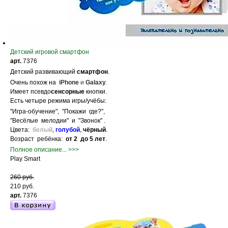
Детский игровой смартфон
арт.
7376
Детский развивающий
смартфон
.
Очень похож на
iPhone
и
Galaxy
.
Имеет псевдо
сенсорные
кнопки.
Есть четыре режима игры/учёбы:
"Игра-обучение", "Покажи где?",
"Весёлые мелодии" и "Звонок" .
Цвета:
белый
,
голубой
,
чёрный
.
Возраст ребёнка:
от 2 до 5 лет
.
Полное описание... >>>
Play Smart
260 руб.
210 руб.
арт.
7376