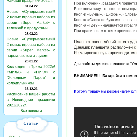
майские праздники 2022 г.
При включении, раздаётся приветст
01.04.22
В нижнем ряду - кнопки, с помощь
Новые «Супермаркеты»!!!
Кнопки «Буквы»
, «Цифры»
, «Слова
2 новых игровых набора из
Кнопка «Слова по буквам» - слова 
серии «Super Market» с
Кнопка «Где?» - начинается игра: 
тележкой и продуктами
При правильном ответе произносит
28.03.22
Новые «Супермаркеты»!!!
Планшет
очень лёгкий и его уд
2 новых игровых набора из
Динамик планшета расположен с 
серии «Super Market» с
Регулировка звука производится
паром, светом и звуком
26.01.22
Для работы детского планшета "Ум
Коллекция «Прима-2022»!
«МИЛА» и «НИКА» с
ВНИМАНИЕ!!! Батарейки в компле
"Холодным Паром" и
холодильником
16.12.21
К этому товару мы рекомендуем куп
Расписание нашей работы
в Новогодние праздники
2021/2022г.
Все новости
Статьи