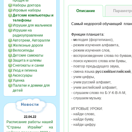
продукты
Наборы доктора
Игровые наборы
Описание
Парамет
Детские компьютеры и
телефоны
Самый недорогой обучающий планш
Игрушки для мальчиков
Игрушки на
Функции планшета:
радиоуправлении
- м
елодия (фортепиано),
Автотреки, Авторалли
- режим изучения алфавита,
Железные дороги
Велосипеды
- режим изучения слов,
Детские самокаты
- воспроизведение слова по буквам,
Защита и шлемы
- поиск нужного слова или буквы,
Снегокаты и санки
- повтор предыдущего звука,
Уход и гигиена
- смена языка
русский/английский
,
Аксессуары
- учим цифры,
Уценка
- учим русский алфавит,
Палатки и домики для
- учим английский алфавит,
детей
- слушаем слово по Б-У-К-В-А-М,
- слушаем музыку.
Новости
ИГРОВЫЕ УРОКИ:
- найди слово,
22.04.22
- найди букву,
Расписание работы нашей
- найди цифру.
"Страны Играйки" на