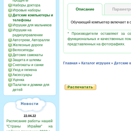
продукты
Наборы доктора
Описание
Парамет
Игровые наборы
Детские компьютеры и
телефоны
Обучающий компьютер включает в се
Игрушки для мальчиков
Игрушки на
* Производители оставляют за с
радиоуправлении
функциональных и качественных пок
Автотреки, Авторалли
представленных на фотографиях.
Железные дороги
Велосипеды
Детские самокаты
Защита и шлемы
Главная
»
Каталог игрушек
»
Детские 
Снегокаты и санки
Уход и гигиена
Аксессуары
Уценка
Палатки и домики для
Распечатать
детей
Новости
22.04.22
Расписание работы нашей
"Страны Играйки" на