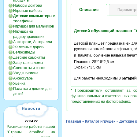
продукты
Наборы доктора
Описание
Парамет
Игровые наборы
Детские компьютеры и
телефоны
Игрушки для мальчиков
Детский обучающий планшет "
Игрушки на
радиоуправлении
Автотреки, Авторалли
Детский планшет предназначен для 
Железные дороги
русского и английского алфавита, 
Велосипеды
и памяти, обучение навыкам печа
Детские самокаты
Планшет: 25*18*2,5 см
Защита и шлемы
Экран: 7*3,5 см
Снегокаты и санки
Уход и гигиена
Аксессуары
Для работы необходимы
3 батарей
Уценка
Палатки и домики для
* Производители оставляют за с
детей
функциональных и качественных пок
представленных на фотографиях.
Новости
22.04.22
Главная
»
Каталог игрушек
»
Детские 
Расписание работы нашей
"Страны Играйки" на