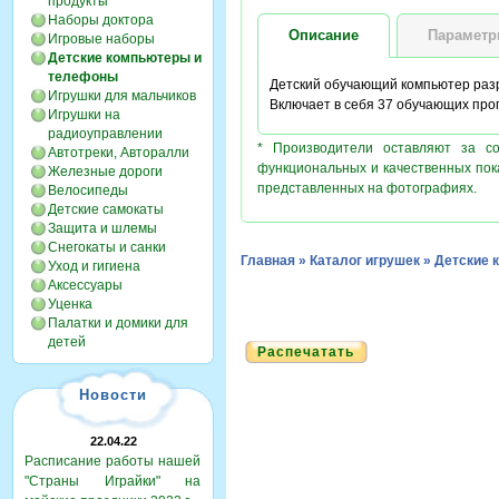
продукты
Наборы доктора
Описание
Парамет
Игровые наборы
Детские компьютеры и
телефоны
Детский обучающий компьютер разр
Игрушки для мальчиков
Включает в себя 37 обучающих прог
Игрушки на
радиоуправлении
* Производители оставляют за с
Автотреки, Авторалли
функциональных и качественных пок
Железные дороги
представленных на фотографиях.
Велосипеды
Детские самокаты
Защита и шлемы
Снегокаты и санки
Главная
»
Каталог игрушек
»
Детские 
Уход и гигиена
Аксессуары
Уценка
Палатки и домики для
детей
Распечатать
Новости
22.04.22
Расписание работы нашей
"Страны Играйки" на