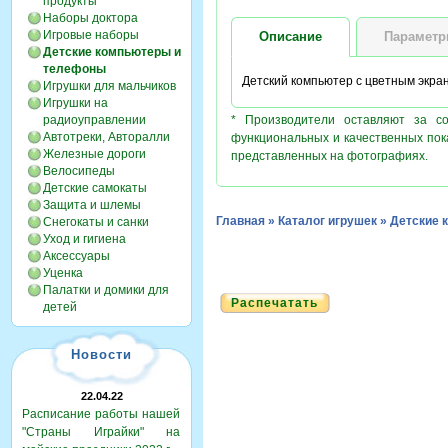
продукты
Наборы доктора
Игровые наборы
Описание
Парамет
Детские компьютеры и
телефоны
Детский компьютер с цветным экра
Игрушки для мальчиков
Игрушки на
радиоуправлении
* Производители оставляют за с
Автотреки, Авторалли
функциональных и качественных пок
Железные дороги
представленных на фотографиях.
Велосипеды
Детские самокаты
Защита и шлемы
Главная
»
Каталог игрушек
»
Детские 
Снегокаты и санки
Уход и гигиена
Аксессуары
Уценка
Палатки и домики для
Распечатать
детей
Новости
22.04.22
Расписание работы нашей
"Страны Играйки" на