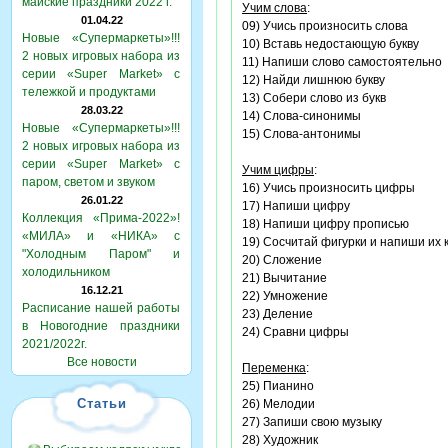
майские праздники 2022 г.
Учим слова
:
01.04.22
09) Учись произносить слова
Новые «Супермаркеты»!!!
10) Вставь недостающую букву
2 новых игровых набора из
11) Напиши слово самостоятельно
серии «Super Market» с
12) Найди лишнюю букву
тележкой и продуктами
13) Собери слово из букв
28.03.22
14) Слова-синонимы
Новые «Супермаркеты»!!!
15) Слова-антонимы
2 новых игровых набора из
серии «Super Market» с
Учим цифры
:
паром, светом и звуком
16) Учись произносить цифры
26.01.22
17) Напиши цифру
Коллекция «Прима-2022»!
18) Напиши цифру прописью
«МИЛА» и «НИКА» с
19) Сосчитай фигурки и напиши их 
"Холодным Паром" и
20) Сложение
холодильником
21) Вычитание
16.12.21
22) Умножение
Расписание нашей работы
23) Деление
в Новогодние праздники
24) Сравни цифры
2021/2022г.
Все новости
Переменка
:
25) Пианино
Статьи
26) Мелодии
27) Запиши свою музыку
28) Художник