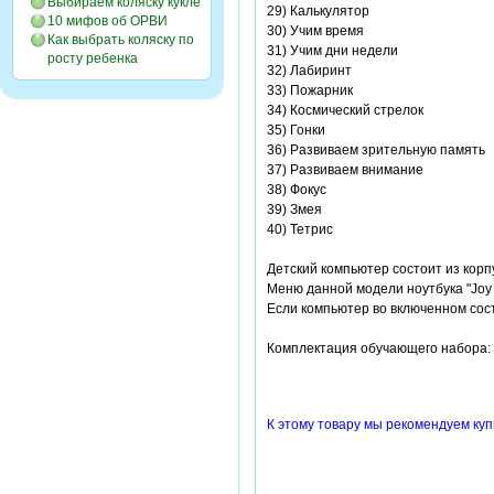
Выбираем коляску кукле
29) Калькулятор
10 мифов об ОРВИ
30) Учим время
Как выбрать коляску по
31) Учим дни недели
росту ребенка
32) Лабиринт
33) Пожарник
34) Космический стрелок
35) Гонки
36) Развиваем зрительную память
37) Развиваем внимание
38) Фокус
39) Змея
40) Тетрис
Детский компьютер состоит из корпу
Меню данной модели ноутбука "Joy
Если компьютер во включенном сост
Комплектация обучающего набора: н
К этому товару мы рекомендуем ку