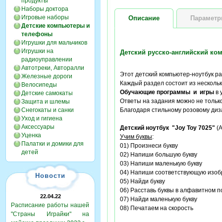
продукты
Наборы доктора
Игровые наборы
Описание
Парамет
Детские компьютеры и
телефоны
Игрушки для мальчиков
Игрушки на
Детский русско-английский ком
радиоуправлении
Автотреки, Авторалли
Этот детский компьютер-ноутбук 
Железные дороги
Каждый раздел состоит из несколь
Велосипеды
Обучающие программы и игры
в 
Детские самокаты
Ответы на задания можно не тольк
Защита и шлемы
Снегокаты и санки
Благодаря стильному розовому диз
Уход и гигиена
Аксессуары
Детский ноутбук "Joy Toy 7025"
(A
Уценка
Учим буквы
:
Палатки и домики для
01) Произнеси букву
детей
02) Напиши большую букву
03) Напиши маленькую букву
04) Напиши соответствующую изоб
Новости
05) Найди букву
06) Расставь буквы в алфавитном п
22.04.22
07) Найди маленькую букву
Расписание работы нашей
08) Печатаем на скорость
"Страны Играйки" на