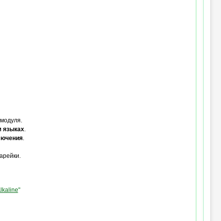
 модуля.
м языках
.
лючения
.
арейки.
lkaline
"