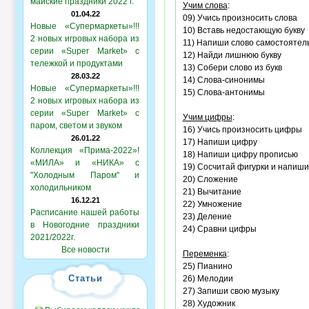
майские праздники 2022 г.
Учим слова
:
01.04.22
09) Учись произносить слова
Новые «Супермаркеты»!!!
10) Вставь недостающую букву
2 новых игровых набора из
11) Напиши слово самостоятел
серии «Super Market» с
12) Найди лишнюю букву
тележкой и продуктами
13) Собери слово из букв
28.03.22
14) Слова-синонимы
Новые «Супермаркеты»!!!
15) Слова-антонимы
2 новых игровых набора из
серии «Super Market» с
Учим цифры
:
паром, светом и звуком
16) Учись произносить цифры
26.01.22
17) Напиши цифру
Коллекция «Прима-2022»!
18) Напиши цифру прописью
«МИЛА» и «НИКА» с
19) Сосчитай фигурки и напиши
"Холодным Паром" и
20) Сложение
холодильником
21) Вычитание
16.12.21
22) Умножение
Расписание нашей работы
23) Деление
в Новогодние праздники
24) Сравни цифры
2021/2022г.
Все новости
Переменка
:
25) Пианино
Статьи
26) Мелодии
27) Запиши свою музыку
28) Художник