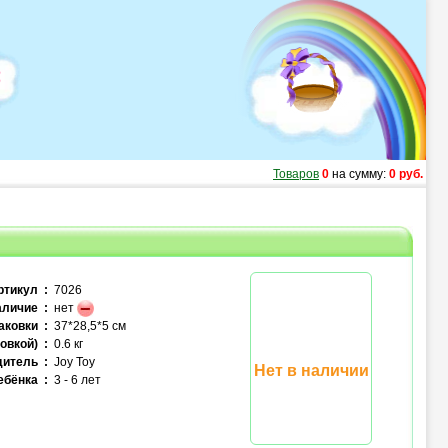
Товаров
0
на сумму:
0 руб.
ртикул :
7026
личие :
нет
аковки :
37*28,5*5 см
овкой) :
0.6 кг
итель :
Joy Toy
Нет в наличии
ебёнка :
3 - 6 лет