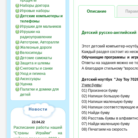
продукты
Наборы доктора
Игровые наборы
Описание
Парам
Детские компьютеры и
телефоны
Игрушки для мальчиков
Игрушки на
Детский русско-английский 
радиоуправлении
Автотреки, Авторалли
Этот детский компьютер-ноутб
Железные дороги
Каждый раздел состоит из нес
Велосипеды
Обучающие программы и игр
Детские самокаты
Ответы на задания можно не то
Защита и шлемы
Снегокаты и санки
А благодаря стильному "взросл
Уход и гигиена
Аксессуары
Детский ноутбук "Joy Toy 702
Уценка
Учим буквы
:
Палатки и домики для
01) Произнеси букву
детей
02) Напиши большую букву
03) Напиши маленькую букву
04) Напиши соответствующую 
Новости
05) Найди букву
06) Расставь буквы в алфавитн
22.04.22
07) Найди маленькую букву
Расписание работы нашей
08) Печатаем на скорость
"Страны Играйки" на