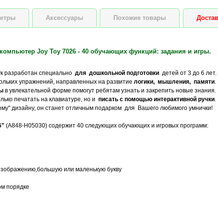
етры
Аксессуары
Похожие товары
Достав
компьютер Joy Toy 7026 - 40 обучающих функций: задания и игры.
ук разработан специально
для дошкольной подготовки
детей от 3 до 6 лет.
кольких упражнений, направленных на развитие
логики, мышления, памяти
.
ы
в увлекательной форме помогут ребятам узнать и закрепить новые знания.
лько печатать на клавиатуре, но и
писать с помощью интерактивной ручки
.
ому" дизайну, он станет отличным подарком для Вашего любимого умнички!
6"
(A848-H05030) содержит 40 следующих обучающих и игровых программ:
изображению,большую или маленькую букву
ом порядке