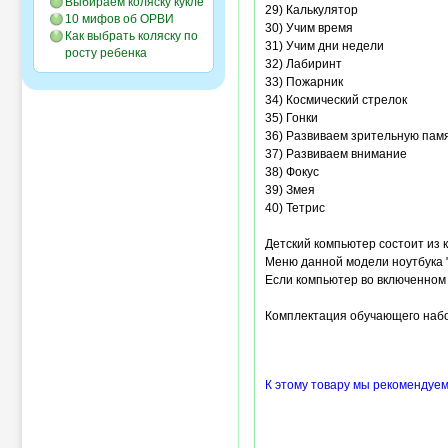
Выбираем коляску кукле
29) Калькулятор
10 мифов об ОРВИ
30) Учим время
Как выбрать коляску по
31) Учим дни недели
росту ребенка
32) Лабиринт
33) Пожарник
34) Космический стрелок
35) Гонки
36) Развиваем зрительную пам
37) Развиваем внимание
38) Фокус
39) Змея
40) Тетрис
Детский компьютер состоит из к
Меню данной модели ноутбука 
Если компьютер во включенном 
Комплектация обучающего набор
К этому товару мы рекомендуем