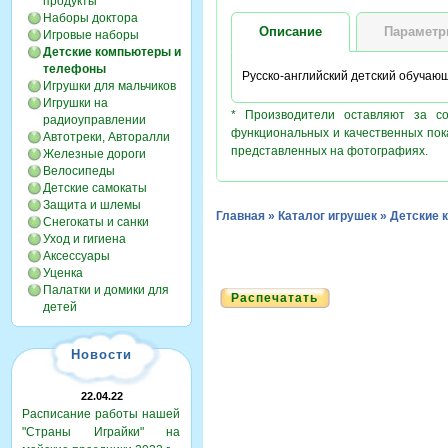
продукты
Наборы доктора
Описание
Парамет
Игровые наборы
Детские компьютеры и
телефоны
Русско-английский детский обучаю
Игрушки для мальчиков
Игрушки на
* Производители оставляют за с
радиоуправлении
функциональных и качественных пок
Автотреки, Авторалли
представленных на фотографиях.
Железные дороги
Велосипеды
Детские самокаты
Защита и шлемы
Главная
»
Каталог игрушек
»
Детские 
Снегокаты и санки
Уход и гигиена
Аксессуары
Уценка
Палатки и домики для
Распечатать
детей
Новости
22.04.22
Расписание работы нашей
"Страны Играйки" на