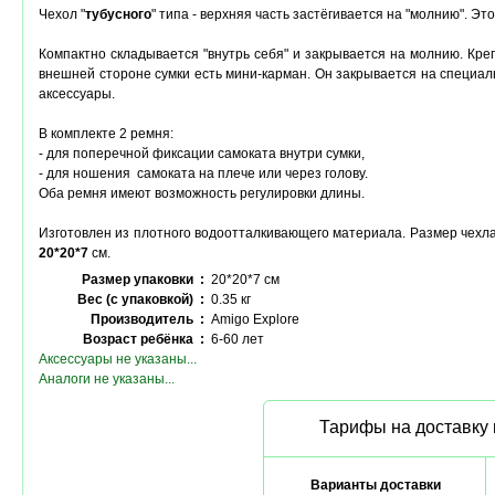
Чехол "
тубусного
" типа - верхняя часть застёгивается на "молнию". Эт
Компактно складывается "внутрь себя" и закрывается на молнию. Креп
внешней стороне сумки есть мини-карман. Он закрывается на специал
аксессуары.
В комплекте 2 ремня:
- для поперечной фиксации самоката внутри сумки,
- для ношения самоката на плече или через голову.
Оба ремня имеют возможность регулировки длины.
Изготовлен из плотного водоотталкивающего материала. Размер чехл
20*20*7
см.
Размер упаковки :
20*20*7 см
Вес (с упаковкой) :
0.35 кг
Производитель :
Amigo Explore
Возраст ребёнка :
6-60 лет
Аксессуары не указаны...
Аналоги не указаны...
Тарифы на доставку 
Варианты доставки