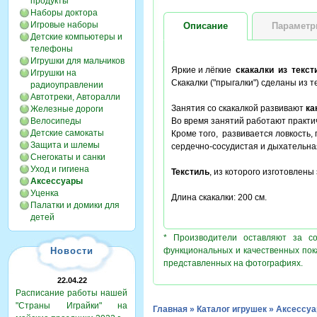
продукты
Наборы доктора
Игровые наборы
Описание
Парамет
Детские компьютеры и
телефоны
Игрушки для мальчиков
Яркие и лёгкие
скакалки из текс
Игрушки на
Скакалки ("прыгалки") сделаны из т
радиоуправлении
Автотреки, Авторалли
Занятия со скакалкой развивают
ка
Железные дороги
Велосипеды
Во время занятий работают практич
Детские самокаты
Кроме того, развивается ловкость, 
Защита и шлемы
сердечно-сосудистая и дыхательна
Снегокаты и санки
Уход и гигиена
Текстиль
, из которого изготовлены
Аксессуары
Уценка
Длина скакалки: 200 см.
Палатки и домики для
детей
* Производители оставляют за с
Новости
функциональных и качественных пок
представленных на фотографиях.
22.04.22
Расписание работы нашей
"Страны Играйки" на
Главная
»
Каталог игрушек
»
Аксессу