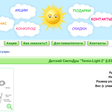
Акции
Как заказать?
Доставка/оплата
Контакты
ссуары
Детский СветоДуш "Termo-Light 2" (LE
А
На
Размер уп
Вес (с упак