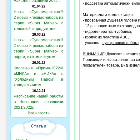
майские праздники 2022 г.
- подсветка автоматически вкл
01.04.22
Новые «Супермаркеты»!!!
Материалы и комплектация:
2 новых игровых набора из
- прозрачная душевая головка и
серии «Super Market» с
- 12 разноцветных светодиодов 
тележкой и продуктами
- гидрогенератор-турбинка,
28.03.22
- корпус из пластика АВС,
Новые «Супермаркеты»!!!
- упаковка:
пузырьковая плёнка
.
2 новых игровых набора из
серии «Super Market» с
ВНИМАНИЕ
! Душевая насадка 
паром, светом и звуком
Производитель оставляет за со
26.01.22
показателей товара. Вид изде
Коллекция «Прима-2022»!
«МИЛА» и «НИКА» с
"Холодным Паром" и
холодильником
16.12.21
Расписание нашей работы
в Новогодние праздники
2021/2022г.
Все новости
Статьи