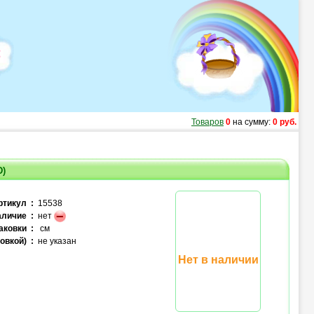
Товаров
0
на сумму:
0 руб.
D)
ртикул :
15538
личие :
нет
аковки :
см
овкой) :
не указан
Нет в наличии