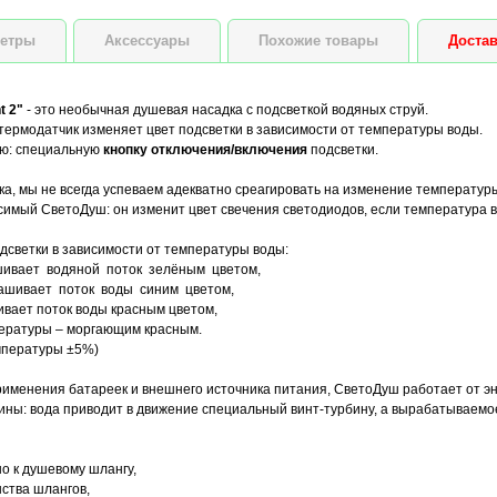
етры
Аксессуары
Похожие товары
Достав
t 2"
- это необычная душевая насадка с подсветкой водяных струй.
ермодатчик изменяет цвет подсветки в зависимости от температуры воды.
ю: специальную
кнопку отключения/включения
подсветки.
а, мы не всегда успеваем адекватно среагировать на изменение температуры
симый СветоДуш: он изменит цвет свечения светодиодов, если температура 
дсветки в зависимости от температуры воды:
ашивает водяной поток зелёным цветом,
крашивает поток воды синим цветом,
ивает поток воды красным цветом,
ературы – моргающим красным.
мпературы ±5%)
именения батареек и внешнего источника питания, СветоДуш работает от эне
ы: вода приводит в движение специальный винт-турбину, а вырабатываемое
о к душевому шлангу,
ства шлангов,