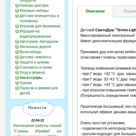
продукты
Наборы доктора
Игровые наборы
Описание
Парам
Детские компьютеры и
телефоны
Игрушки для мальчиков
Детский
СветоДуш "Termo-Ligh
Игрушки на
Вмонтированный электронный т
радиоуправлении
Имеет дополнительную функци
Автотреки, Авторалли
Железные дороги
Велосипеды
Принимая душ или купая ребёнк
Детские самокаты
этом сможет помочь термозави
Защита и шлемы
Снегокаты и санки
Таблица изменения режимов по
Уход и гигиена
- при t° воды <32 °С душ окр
Аксессуары
- при t° воды 32~43 °С душ о
Уценка
- при t° воды >43 °С душ окраш
Палатки и домики для
- при опасном повышении темп
детей
(Погрешность определения те
Практически бесшумный, без пр
Новости
используя эффект динамо-машин
22.04.22
Очень простая установка:
Расписание работы нашей
- подключается непосредственн
"Страны Играйки" на
- разъём подходит для большин