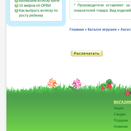
Выбираем коляску кукле
* Производители оставляют за
10 мифов об ОРВИ
Как выбрать коляску по
показателей товара. Вид изделий
росту ребенка
Главная
»
Каталог игрушек
»
Аксе
Распечатать
МАГАЗИ
Акции
Скидки
Подарки
Новинки