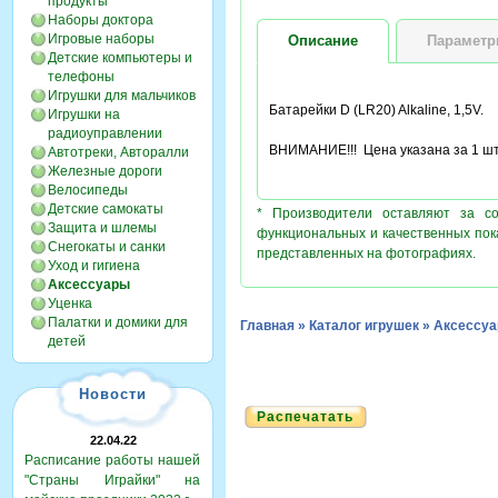
продукты
Наборы доктора
Игровые наборы
Описание
Парамет
Детские компьютеры и
телефоны
Игрушки для мальчиков
Батарейки D (LR20) Alkaline, 1,5V.
Игрушки на
радиоуправлении
ВНИМАНИЕ!!! Цена указана за 1 шт
Автотреки, Авторалли
Железные дороги
Велосипеды
Детские самокаты
* Производители оставляют за с
Защита и шлемы
функциональных и качественных пок
Снегокаты и санки
представленных на фотографиях.
Уход и гигиена
Аксессуары
Уценка
Палатки и домики для
Главная
»
Каталог игрушек
»
Аксессу
детей
Новости
Распечатать
22.04.22
Расписание работы нашей
"Страны Играйки" на