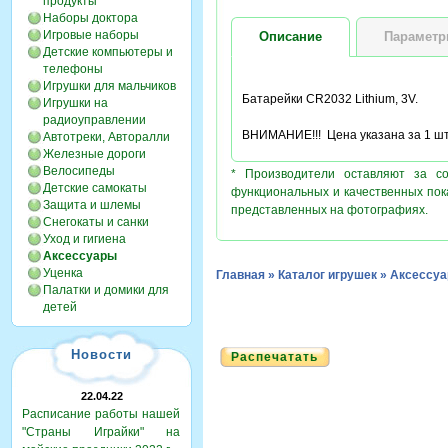
продукты
Наборы доктора
Игровые наборы
Описание
Парамет
Детские компьютеры и
телефоны
Игрушки для мальчиков
Батарейки CR2032 Lithium, 3V.
Игрушки на
радиоуправлении
ВНИМАНИЕ!!! Цена указана за 1 шт
Автотреки, Авторалли
Железные дороги
Велосипеды
* Производители оставляют за с
Детские самокаты
функциональных и качественных пок
Защита и шлемы
представленных на фотографиях.
Снегокаты и санки
Уход и гигиена
Аксессуары
Уценка
Главная
»
Каталог игрушек
»
Аксессу
Палатки и домики для
детей
Новости
Распечатать
22.04.22
Расписание работы нашей
"Страны Играйки" на