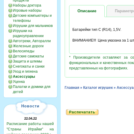
продукты
Наборы доктора
Игровые наборы
Описание
Парамет
Детские компьютеры и
телефоны
Игрушки для мальчиков
Батарейки тип C (R14), 1,5V.
Игрушки на
радиоуправлении
ВНИМАНИЕ!!! Цена указана за 1 шт
Автотреки, Авторалли
Железные дороги
Велосипеды
Детские самокаты
* Производители оставляют за с
Защита и шлемы
функциональных и качественных пок
Снегокаты и санки
представленных на фотографиях.
Уход и гигиена
Аксессуары
Уценка
Палатки и домики для
Главная
»
Каталог игрушек
»
Аксессу
детей
Новости
Распечатать
22.04.22
Расписание работы нашей
"Страны Играйки" на